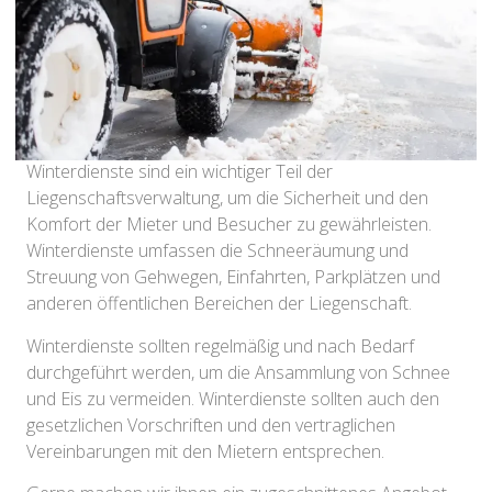
Winterdienste sind ein wichtiger Teil der
Liegenschaftsverwaltung, um die Sicherheit und den
Komfort der Mieter und Besucher zu gewährleisten.
Winterdienste umfassen die Schneeräumung und
Streuung von Gehwegen, Einfahrten, Parkplätzen und
anderen öffentlichen Bereichen der Liegenschaft.
Winterdienste sollten regelmäßig und nach Bedarf
durchgeführt werden, um die Ansammlung von Schnee
und Eis zu vermeiden. Winterdienste sollten auch den
gesetzlichen Vorschriften und den vertraglichen
Vereinbarungen mit den Mietern entsprechen.