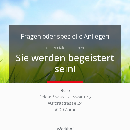
Fragen oder spezielle Anliegen
Jetzt Kontakt aufnehmen.
Sie werden begeistert
sein!
Kontakt
Büro
Deldar Swiss Hauswartung
Aurorastrasse 24
5000 Aarau
Werkhof