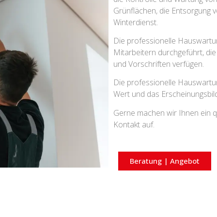
Grünflächen, die Entsorgung 
Winterdienst.
Die professionelle Hauswartun
Mitarbeitern durchgeführt, di
und Vorschriften verfügen.
Die professionelle Hauswartung
Wert und das Erscheinungsbi
Gerne machen wir Ihnen ein qu
Kontakt auf.
Beratung | Angebot