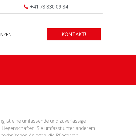
+41 78 830 09 84
KONTAKT!
ENZEN
ng ist eine umfassende und zuverlässige
Liegenschaften. Sie umfasst unter anderem
 technischen Anlagen, die Pflege von